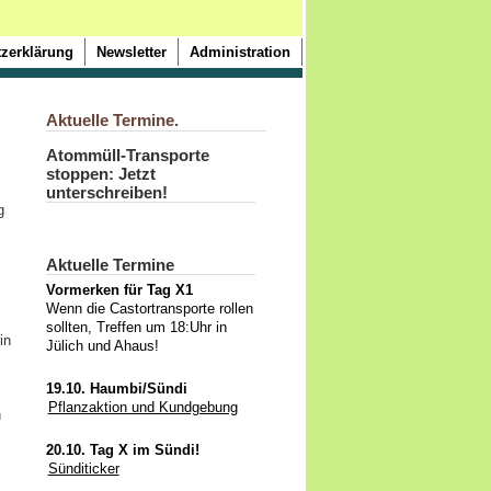
zerklärung
Newsletter
Administration
Aktuelle Termine.
Atommüll-Transporte
stoppen: Jetzt
unterschreiben!
g
Aktuelle Termine
Vormerken für Tag X1
Wenn die Castortransporte rollen
sollten, Treffen um 18:Uhr in
in
Jülich und Ahaus!
19.10. Haumbi/Sündi
Pflanzaktion und Kundgebung
h
20.10. Tag X im Sündi!
Sünditicker