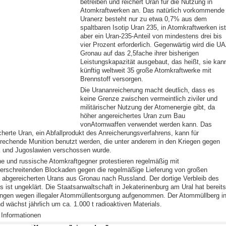
betreiben und reichert Uran für die Nutzung in
Atomkraftwerken an. Das natürlich vorkommende
Uranerz besteht nur zu etwa 0,7% aus dem
spaltbaren Isotip Uran 235, in Atomkraftwerken ist
aber ein Uran-235-Anteil von mindestens drei bis
vier Prozent erforderlich. Gegenwärtig wird die U
Gronau auf das 2,5fache ihrer bisherigen
Leistungskapazität ausgebaut, das heißt, sie kan
künftig weltweit 35 große Atomkraftwerke mit
Brennstoff versorgen.
Die Urananreicherung macht deutlich, dass es
keine Grenze zwischen vermeintlich ziviler und
militärischer Nutzung der Atomenergie gibt, da
höher angereichertes Uran zum Bau
vonAtomwaffen verwendet werden kann. Das
cherte Uran, ein Abfallprodukt des Anreicherungsverfahrens, kann für
rechende Munition benutzt werden, die unter anderem in den Kriegen gegen
k und Jugoslawien verschossen wurde.
e und russische Atomkraftgegner protestieren regelmäßig mit
erschreitenden Blockaden gegen die regelmäßige Lieferung von großen
abgereicherten Urans aus Gronau nach Russland. Der dortige Verbleib des
s ist ungeklärt. Die Staatsanwaltschaft in Jekaterinenburg am Ural hat bereits
ungen wegen illegaler Atommüllentsorgung aufgenommen. Der Atommüllberg i
d wächst jährlich um ca. 1.000 t radioaktiven Materials.
 Informationen