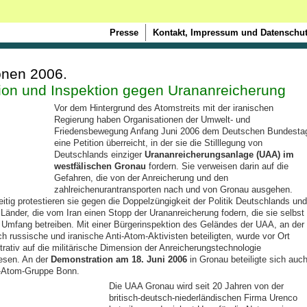
Presse
Kontakt, Impressum und Datenschut
onen 2006.
tion und Inspektion gegen Urananreicherung
Vor dem Hintergrund des Atomstreits mit der iranischen
Regierung haben Organisationen der Umwelt- und
Friedensbewegung Anfang Juni 2006 dem Deutschen Bundesta
eine Petition überreicht, in der sie die Stilllegung von
Deutschlands einziger
Urananreicherungsanlage (UAA) im
westfälischen Gronau
fordern. Sie verweisen darin auf die
Gefahren, die von der Anreicherung und den
zahlreichenurantransporten nach und von Gronau ausgehen.
eitig protestieren sie gegen die Doppelzüngigkeit der Politik Deutschlands und
 Länder, die vom Iran einen Stopp der Urananreicherung fodern, die sie selbst 
Umfang betreiben. Mit einer Bürgerinspektion des Geländes der UAA, an der
ch russische und iranische Anti-Atom-Aktivisten beteiligten, wurde vor Ort
rativ auf die militärische Dimension der Anreicherungstechnologie
esen. An der
Demonstration am 18. Juni 2006
in Gronau beteiligte sich auc
i-Atom-Gruppe Bonn.
Die UAA Gronau wird seit 20 Jahren von der
britisch-deutsch-niederländischen Firma Urenco