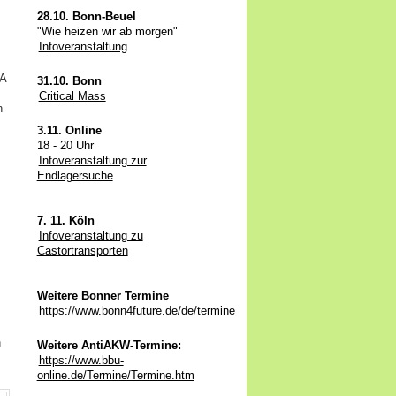
28.10. Bonn-Beuel
"Wie heizen wir ab morgen"
Infoveranstaltung
AA
31.10. Bonn
Critical Mass
n
3.11. Online
18 - 20 Uhr
Infoveranstaltung zur
Endlagersuche
7. 11. Köln
Infoveranstaltung zu
Castortransporten
Weitere Bonner Termine
https://www.bonn4future.de/de/termine
n
Weitere AntiAKW-Termine:
https://www.bbu-
online.de/Termine/Termine.htm