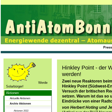
Press
Hinkley Point - der
werden!
Zwei neue Reaktoren beim
Werde
Hinkley Point (Südwest-En
Solarbürger!
Versuch der britischen Reg
Aktionen
setzen. Warum ist das so 
Aktuelle Aktionen
Eindrücke von einer Radto
Archiv Aktionen
von Herbert Hoting und J
Aktionen 2022