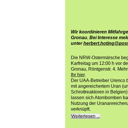
Wir koordinieren Mitfahr
Gronau. Bei Interesse meld
unter
herbert.hoting@pos
Die NRW-Ostermärsche begi
Karfreitag um 12:00 h vor 
Gronau, Röntgenstr. 4. Meh
Ihr hier
.
Der UAA-Betreiber Urenco be
mit angereichertem Uran (un
Schrottreaktoren in Belgien)
lassen sich Atombomben baue
Nutzung der Urananreicheru
verknüpft.
Weiterlesen ...