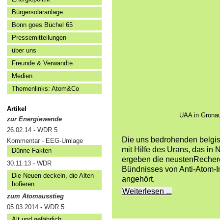
Bürgersolaranlage
Bonn goes Büchel 65
Pressemitteilungen
über uns
Freunde & Verwandte.
Medien
Themenlinks: Atom&Co
Artikel
UAA in Gronau 
zur Energiewende
26.02.14 - WDR 5
Die uns bedrohenden belgis
Kommentar - EEG-Umlage
mit Hilfe des Urans, das in
Dünne Fakten
ergeben die neustenReche
30.11.13 - WDR
Bündnisses von Anti-Atom-I
Die Neuen deckeln, die Alten
angehört.
hofieren
Weiterlesen ...
zum Atomausstieg
05.03.2014 - WDR 5
Alt und gefährlich