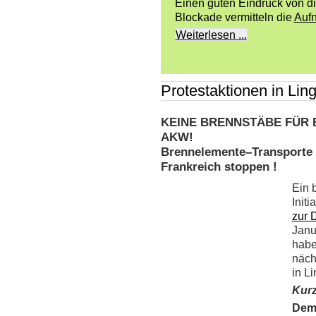
Einen guten Eindruck von di
Blockade vermitteln die
Auf
Weiterlesen ...
Protestaktionen in Lin
KEINE BRENNSTÄBE FÜR 
AKW!
Brennelemente–Transporte 
Frankreich stoppen !
Ein 
Init
zur 
Janu
habe
näch
in L
Kurz
Demo