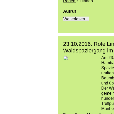
Reden
zu finden.
Aufruf
Weiterlesen ...
23.10.2016: Rote Lin
Waldspaziergang im
Am 23.
Hambac
Spazie
uralten
Baumbe
und üb
Der W
gemein
hunder
Treffpu
Manhei