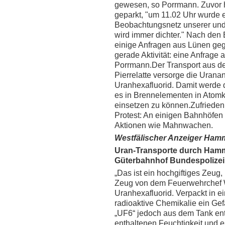
gewesen, so Porrmann. Zuvor h
geparkt, "um 11.02 Uhr wurde 
Beobachtungsnetz unserer und b
wird immer dichter." Nach den 
einige Anfragen aus Lünen geg
gerade Aktivität: eine Anfrage a
Porrmann.Der Transport aus d
Pierrelatte versorge die Urana
Uranhexafluorid. Damit werde d
es in Brennelementen in Atomkr
einsetzen zu können.Zufrieden
Protest: An einigen Bahnhöfen 
Aktionen wie Mahnwachen.
Westfälischer Anzeiger Ham
Uran-Transporte durch Hamm
Güterbahnhof Bundespolizei k
„Das ist ein hochgiftiges Zeug,
Zeug von dem Feuerwehrchef Wi
Uranhexafluorid. Verpackt in e
radioaktive Chemikalie ein Ge
„UF6“ jedoch aus dem Tank entwe
enthaltenen Feuchtigkeit und es