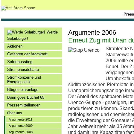
Press
Argumente 2006.
Werde
Solarbürger!
Erneut Zug mit Uran d
Aktionen
Strahlende N
Gefahren der Atomkraft
Stadtverwalt
2006 rollte e
Sofortausstieg
Beuel. Der Z
Strompreisdebatte
vergangenen
Stromkonzerne und
Uranhexafluo
Energiepolitik
südfranzösischen Pierrelatte i
Bürgersolaranlage
Urananreicherungsanlage im w
Der Anteil des spaltbaren Mater
Bonn goes Büchel 65
Urenco-Gruppe - gesteigert, u
Pressemitteilungen
produzieren zu können. Skanda
über uns
radiologischen und chemischen
Argumente 2011
die Erweiterung der Gronauer 
Argumente 2009.
Jahr weltweit mehr als 35 Atom
und damit ihre Kapazitäten fas
Argumente 2008.