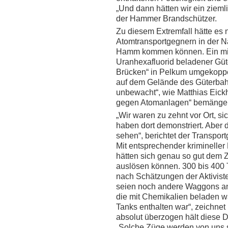
„Und dann hätten wir ein zieml
der Hammer Brandschützer.
Zu diesem Extremfall hätte es
Atomtransportgegnern in der Na
Hamm kommen können. Ein mit
Uranhexafluorid beladener Güt
Brücken“ in Pelkum umgekoppe
auf dem Gelände des Güterbah
unbewacht“, wie Matthias Eick
gegen Atomanlagen“ bemängel
„Wir waren zu zehnt vor Ort, si
haben dort demonstriert. Aber d
sehen“, berichtet der Transport
Mit entsprechender krimineller
hätten sich genau so gut dem 
auslösen können. 300 bis 400 
nach Schätzungen der Aktivis
seien noch andere Waggons an
die mit Chemikalien beladen w
Tanks enthalten war“, zeichnet E
absolut überzogen hält diese D
„Solche Züge werden von uns spo