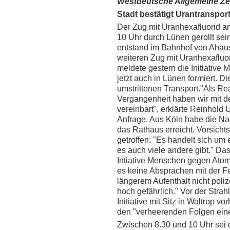
Westdeutsche Allgemeine Ze
Stadt bestätigt Urantranspor
Der Zug mit Uranhexafluorid an
10 Uhr durch Lünen gerollt se
entstand im Bahnhof von Ahaus.
weiteren Zug mit Uranhexafluor
meldete gestern die Initiative
jetzt auch in Lünen formiert. D
umstrittenen Transport."Als Rea
Vergangenheit haben wir mit de
vereinbart", erklärte Reinhold 
Anfrage. Aus Köln habe die Nac
das Rathaus erreicht. Vorsich
getroffen: "Es handelt sich um
es auch viele andere gibt." Da
Intiative Menschen gegen Atom
es keine Absprachen mit der F
längerem Aufenthalt nicht polize
hoch gefährlich." Vor der Stra
Initiative mit Sitz in Waltrop v
den "verheerenden Folgen eine
Zwischen 8.30 und 10 Uhr sei 