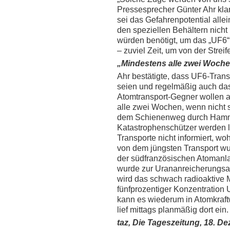
Pressesprecher Günter Ahr kla
sei das Gefahrenpotential alle
den speziellen Behältern nich
würden benötigt, um das „UF6“
– zuviel Zeit, um von der Strei
„Mindestens alle zwei Woche
Ahr bestätigte, dass UF6-Tran
seien und regelmäßig auch das
Atomtransport-Gegner wollen 
alle zwei Wochen, wenn nicht s
dem Schienenweg durch Hamm r
Katastrophenschützer werden l
Transporte nicht informiert, wo
von dem jüngsten Transport w
der südfranzösischen Atomanla
wurde zur Urananreicherungsa
wird das schwach radioaktive M
fünfprozentiger Konzentration U
kann es wiederum in Atomkraf
lief mittags planmäßig dort ein.
taz, Die Tageszeitung, 18. D