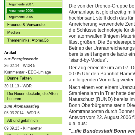
Argumente 2007.
Die von der Urenco-Gruppe be
Argumente 2006.
Atomanlage ist gleichzeitig mili
Argumente 2005.
hochbrisant, stellt doch das für
Anreicherung verwendete Zent
Freunde & Verwandte.
die Schlüsseltechnologie für d
Medien
von atomwaffenfähigem Material
Themenlinks: Atom&Co
lässt grüßen. Die Bundesrepubl
Betrieb der Urananreicherung
Artikel
bereits seit langem de facto e
zur Energiewende
"stand-by-Modus".
26.02.14 - WDR 5
Der Zug erreichte um am 07. 
Kommentar - EEG-Umlage
00.05 Uhr den Bahnhof Hamm/W
Dünne Fakten
am folgenden Vormittag weiter
30.11.13 - WDR
Nach einem von einem Uranzu
Strahlenalarm in Trier hatte d
Die Neuen deckeln, die Alten
hofieren
Naturschutz (BUND) bereits i
Bonn Oberbürgermeisterin Diec
zum Atomausstieg
Atomtransporten durch Bonner S
05.03.2014 - WDR 5
Antwort vom 22. August 2006 f
Alt und gefährlich
u.a. aus:
09.09.13 - Klimaretter
"...die Bundesstadt Bonn ver