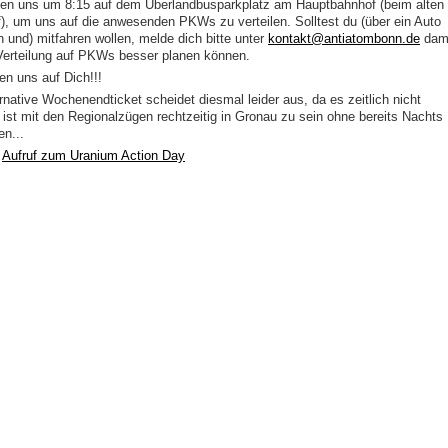
ffen uns um 8:15 auf dem Überlandbusparkplatz am Hauptbahnhof (beim alten
f), um uns auf die anwesenden PKWs zu verteilen. Solltest du (über ein Auto
n und) mitfahren wollen, melde dich bitte unter
kontakt@antiatombonn.de
dam
 Verteilung auf PKWs besser planen können.
en uns auf Dich!!!
ernative Wochenendticket scheidet diesmal leider aus, da es zeitlich nicht
 ist mit den Regionalzügen rechtzeitig in Gronau zu sein ohne bereits Nachts
en...
r
Aufruf zum Uranium Action Day