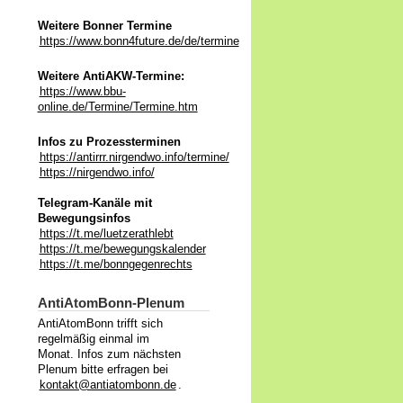
Weitere Bonner Termine
https://www.bonn4future.de/de/termine
Weitere AntiAKW-Termine:
https://www.bbu-
online.de/Termine/Termine.htm
Infos zu Prozessterminen
https://antirrr.nirgendwo.info/termine/
https://nirgendwo.info/
Telegram-Kanäle mit
Bewegungsinfos
https://t.me/luetzerathlebt
https://t.me/bewegungskalender
https://t.me/bonngegenrechts
AntiAtomBonn-Plenum
AntiAtomBonn trifft sich
regelmäßig einmal im
Monat. Infos zum nächsten
Plenum bitte erfragen bei
kontakt@antiatombonn.de
.