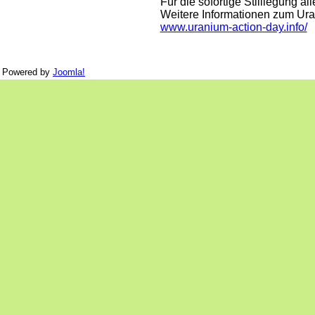
Für die sofortige Stilllegung a
Weitere Informationen zum Uran
www.uranium-action-day.info/
Powered by
Joomla!