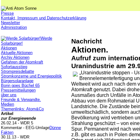
Presse
Kontakt, Impressum und Datenschutzerklärung
Newsletter
Administration
Werde
Nachricht
Solarbürger!
Aktionen.
Aktionen
Aktuelle Aktionen
Aufruf zum internatio
Archiv Aktionen
Gefahren der Atomkraft
Uranindustrie am 29.
Sofortausstieg
Strompreisdebatte
„Uranindustrie stoppen - U
Stromkonzerne und Energiepolitik
Brennelementefertigung und
Bürgersolaranlage
Weltweit wird auch nach dem 
Bonn goes Büchel 65
Atomkraft genutzt. Dabei drohe
Pressemitteilungen
über uns
Ausmaßes durch Unfälle in Ato
Freunde & Verwandte.
Abbau von dem Rohmaterial Ur
Medien
Landstriche. Die Zustände bei
Themenlinks: Atom&Co
umweltschädlich, sondern auc
Artikel
Bevölkerung wird vertrieben un
zur Energiewende
26.02.14 - WDR 5
Strahlung geschützt – von eine
Kommentar - EEG-Umlage
Dünne
Spur. Permanent wird nach we
Fakten
z.B. gibt es auch in Polen de
30.11.13 - WDR