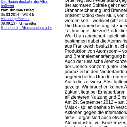
Orten regt sich Widerstand ge
Die Neuen deckeln, die Alten
der atomaren Spirale geht nac
hofieren
zum Atomausstieg
Urananreicherung und Brennele
05.03.2014 - WDR 5
entsteht radioaktiver Müll, vo
Alt und gefährlich
werden soll – weltweit gibt es 
09.09.13 - Klimaretter
Die Urananreicherung ist zudem
Standpunkt: Atomausstieg jetzt
Technologie, die zur Produktio
Wer Uran anreichert, spielt m
bestimmen dabei die Atomwirts
aus Frankreich besitzt in etli
Produktion von Atomstrom – v
und Brennelementefertigung bi
Auch der russische Atomkonzern
der Urenco-Konzern (unter Be
produziert in den Niederlande
angereichertes Uran für ein Vie
Auch die zeitweise Abschaltung
gezeigt: Wir brauchen keinen 
Zukunft liegt bei Erneuerbaren 
effizienteren Nutzung und Ein
Am 29. September 2012 – am J
Majak - sollen deshalb in ver
Aktionen gegen die internationa
aktiv – organisiert auch etwas
Atomindustrie, vor Konzernzen