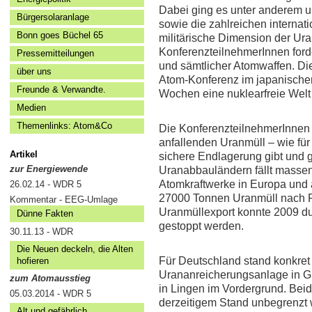
Dabei ging es unter anderem u
Bürgersolaranlage
sowie die zahlreichen internat
Bonn goes Büchel 65
militärische Dimension der Ur
KonferenzteilnehmerInnen ford
Pressemitteilungen
und sämtlicher Atomwaffen. Die
über uns
Atom-Konferenz im japanischen
Freunde & Verwandte.
Wochen eine nuklearfreie Welt 
Medien
Themenlinks: Atom&Co
Die KonferenzteilnehmerInnen v
anfallenden Uranmüll – wie fü
Artikel
sichere Endlagerung gibt und 
zur Energiewende
Uranabbauländern fällt massenh
Atomkraftwerke in Europa und
26.02.14 - WDR 5
27000 Tonnen Uranmüll nach Ru
Kommentar - EEG-Umlage
Uranmüllexport konnte 2009 du
Dünne Fakten
gestoppt werden.
30.11.13 - WDR
Die Neuen deckeln, die Alten
Für Deutschland stand konkret d
hofieren
Urananreicherungsanlage in G
zum Atomausstieg
in Lingen im Vordergrund. Bei
05.03.2014 - WDR 5
derzeitigem Stand unbegrenzt we
Alt und gefährlich