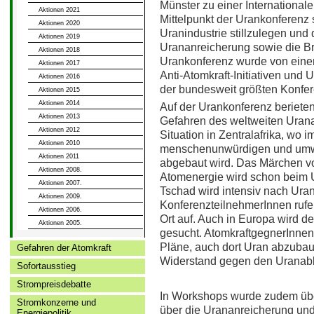
Münster zu einer International
Aktionen 2021
Mittelpunkt der Urankonferenz 
Aktionen 2020
Uranindustrie stillzulegen und
Aktionen 2019
Urananreicherung sowie die Br
Aktionen 2018
Urankonferenz wurde von einem
Aktionen 2017
Anti-Atomkraft-Initiativen und
Aktionen 2016
der bundesweit größten Konfere
Aktionen 2015
Aktionen 2014
Auf der Urankonferenz berieten
Aktionen 2013
Gefahren des weltweiten Urana
Aktionen 2012
Situation in Zentralafrika, wo 
Aktionen 2010
menschenunwürdigen und umwe
Aktionen 2011
abgebaut wird. Das Märchen vo
Aktionen 2008.
Atomenergie wird schon beim U
Aktionen 2007.
Tschad wird intensiv nach Uran
Aktionen 2009.
KonferenzteilnehmerInnen rufen
Aktionen 2006.
Ort auf. Auch in Europa wird d
Aktionen 2005.
gesucht. AtomkraftgegnerInnen 
Pläne, auch dort Uran abzubaue
Gefahren der Atomkraft
Widerstand gegen den Uranab
Sofortausstieg
Strompreisdebatte
In Workshops wurde zudem übe
Stromkonzerne und
über die Urananreicherung und 
Energiepolitik