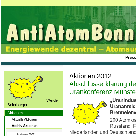
Press
Aktionen 2012
Abschlusserklärung der
Urankonferenz Münste
„Uranindust
Werde
Solarbürger!
Urananrei
Brenneleme
Aktionen
Aktuelle Aktionen
200 Atomkra
Russland, Fr
Archiv Aktionen
Niederlanden und Deutschland
Aktionen 2022