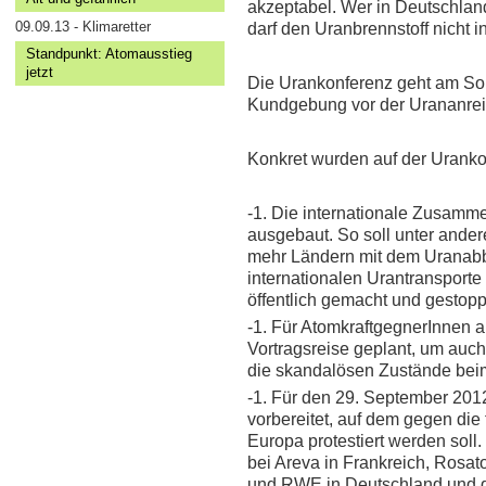
akzeptabel. Wer in Deutschland
09.09.13 - Klimaretter
darf den Uranbrennstoff nicht in
Standpunkt: Atomausstieg
jetzt
Die Urankonferenz geht am Son
Kundgebung vor der Urananrei
Konkret wurden auf der Uranko
-1. Die internationale Zusamme
ausgebaut. So soll unter ande
mehr Ländern mit dem Uranabb
internationalen Urantransporte 
öffentlich gemacht und gestopp
-1. Für AtomkraftgegnerInnen au
Vortragsreise geplant, um auc
die skandalösen Zustände bei
-1. Für den 29. September 2012 
vorbereitet, auf dem gegen di
Europa protestiert werden soll
bei Areva in Frankreich, Rosa
und RWE in Deutschland und 