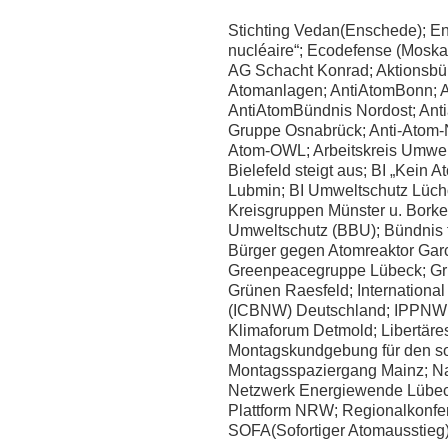
Stichting Vedan(Enschede); En
nucléaire“; Ecodefense (Moskau
AG Schacht Konrad; Aktionsbü
Atomanlagen; AntiAtomBonn; A
AntiAtomBündnis Nordost; Antia
Gruppe Osnabrück; Anti-Atom-N
Atom-OWL; Arbeitskreis Umwelt
Bielefeld steigt aus; BI „Kein 
Lubmin; BI Umweltschutz L
Kreisgruppen Münster u. Borke
Umweltschutz (BBU); Bündnis f
Bürger gegen Atomreaktor Garc
Greenpeacegruppe Lübeck; Grün
Grünen Raesfeld; Internationa
(ICBNW) Deutschland; IPPNW / 
Klimaforum Detmold; Libertäre
Montagskundgebung für den so
Montagsspaziergang Mainz; Na
Netzwerk Energiewende Lübec
Plattform NRW; Regionalkonfe
SOFA(Sofortiger Atomausstieg)