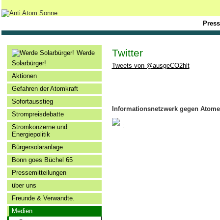
Press
Twitter
Werde
Solarbürger!
Tweets von @ausgeCO2hlt
Aktionen
Gefahren der Atomkraft
Sofortausstieg
Informationsnetzwerk gegen Atome
Strompreisdebatte
:
Stromkonzerne und
Energiepolitik
Bürgersolaranlage
Bonn goes Büchel 65
Pressemitteilungen
über uns
Freunde & Verwandte.
Medien