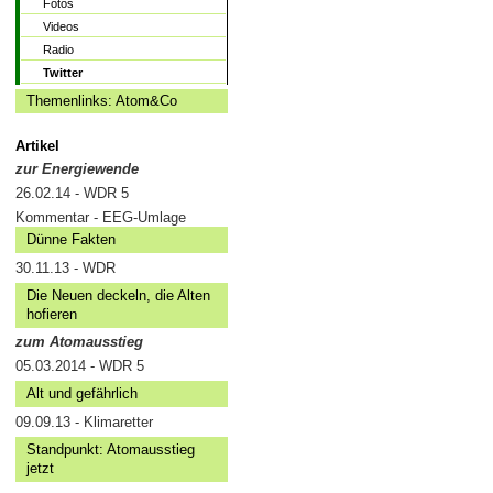
Fotos
Videos
Radio
Twitter
Themenlinks: Atom&Co
Artikel
zur Energiewende
26.02.14 - WDR 5
Kommentar - EEG-Umlage
Dünne Fakten
30.11.13 - WDR
Die Neuen deckeln, die Alten
hofieren
zum Atomausstieg
05.03.2014 - WDR 5
Alt und gefährlich
09.09.13 - Klimaretter
Standpunkt: Atomausstieg
jetzt