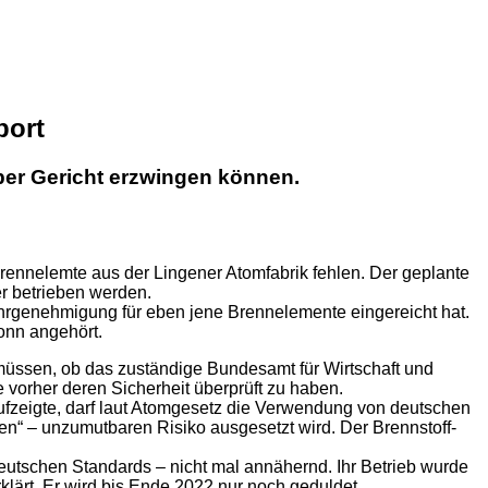
port
per Gericht erzwingen können.
rennelemte aus der Lingener Atomfabrik fehlen. Der geplante
r betrieben werden.
uhrgenehmigung für eben jene Brennelemente eingereicht hat.
onn angehört.
müssen, ob das zuständige Bundesamt für Wirtschaft und
vorher deren Sicherheit überprüft zu haben.
ufzeigte, darf laut Atomgesetz die Verwendung von deutschen
en“ – unzumutbaren Risiko ausgesetzt wird. Der Brennstoff-
deutschen Standards – nicht mal annähernd. Ihr Betrieb wurde
lärt. Er wird bis Ende 2022 nur noch geduldet.