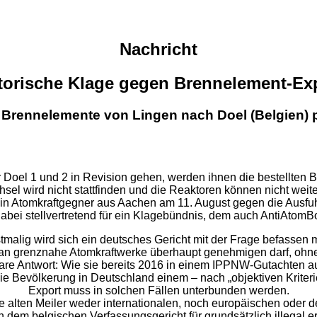
Nachricht
torische Klage gegen Brennelement-Ex
r Brennelemente von Lingen nach Doel (Belgien) 
 Doel 1 und 2 in Revision gehen, werden ihnen die bestellten B
el wird nicht stattfinden und die Reaktoren können nicht weite
 ein Atomkraftgegner aus Aachen am 11. August gegen die Ausf
dabei stellvertretend für ein Klagebündnis, dem auch AntiAtomB
malig wird sich ein deutsches Gericht mit der Frage befassen 
 an grenznahe Atomkraftwerke überhaupt genehmigen darf, ohne 
lare Antwort: Wie sie bereits 2016 in einem IPPNW-Gutachten a
die Bevölkerung in Deutschland einem – nach „objektiven Kriteri
Export muss in solchen Fällen unterbunden werden.
hre alten Meiler weder internationalen, noch europäischen oder 
dem belgischen Verfassungsgericht für grundsätzlich illegal erk