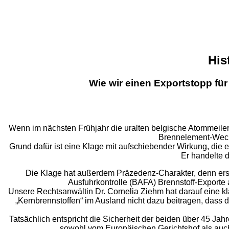
His
Wie wir einen Exportstopp fü
Wenn im nächsten Frühjahr die uralten belgische Atommeiler
Brennelement-Wechs
Grund dafür ist eine Klage mit aufschiebender Wirkung, die
Er handelte 
Die Klage hat außerdem Präzedenz-Charakter, denn erst
Ausfuhrkontrolle (BAFA) Brennstoff-Exporte
Unsere Rechtsanwältin Dr. Cornelia Ziehm hat darauf eine k
„Kernbrennstoffen“ im Ausland nicht dazu beitragen, dass 
Tatsächlich entspricht die Sicherheit der beiden über 45 Ja
sowohl vom Europäischen Gerichtshof als auch 