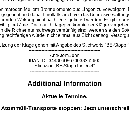
den maroden Meilern Brennelemente aus Lingen zu verweigern.
ltungsgericht und danach notfalls auch vor das Bundesverwaltun
benden Wirkung nicht nach Doel geliefert werden! Es gibt nu
illigt bekäme. Doch auch dagegen könnte der Kläger vorgehen.
 die Richter nur halbwegs vernünftig sind, werden sie den Sofo
ng rechtfertigen würde, nicht einmal aus Sicht der sog. Versorgu
ützung der Klage gehen mit Angabe des Stichworts "BE-Stopp f
--------------------------------------------------
AntiAtomBonn
IBAN: DE34430609674038265600
Stichwort „BE-Stopp für Doel“
------------------------------------------------
Additional Information
Aktuelle Termine.
Atommüll-Transporte stoppen: Jetzt unterschrei