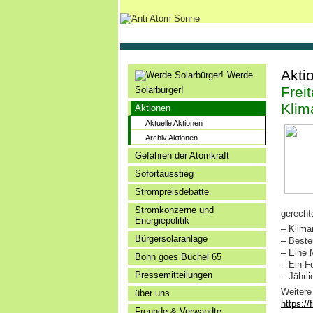
Akti
Werde
Frei
Solarbürger!
Klim
Aktionen
Aktuelle Aktionen
Archiv Aktionen
Gefahren der Atomkraft
Sofortausstieg
Strompreisdebatte
Stromkonzerne und
gerech
Energiepolitik
– Klima
Bürgersolaranlage
– ⁠Best
– ⁠Eine 
Bonn goes Büchel 65
– ⁠Ein 
Pressemitteilungen
– ⁠Jähr
Weitere
über uns
https://
Freunde & Verwandte.