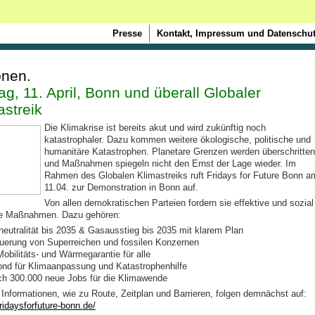
Presse
Kontakt, Impressum und Datenschut
onen.
tag, 11. April, Bonn und überall Globaler
astreik
Die Klimakrise ist bereits akut und wird zukünftig noch
katastrophaler. Dazu kommen weitere ökologische, politische und
humanitäre Katastrophen. Planetare Grenzen werden überschritten
und Maßnahmen spiegeln nicht den Ernst der Lage wieder. Im
Rahmen des Globalen Klimastreiks ruft Fridays for Future Bonn a
11.04. zur Demonstration in Bonn auf.
Von allen demokratischen Parteien fordern sie effektive und sozial
te Maßnahmen. Dazu gehören:
neutralität bis 2035 & Gasausstieg bis 2035 mit klarem Plan
euerung von Superreichen und fossilen Konzernen
Mobilitäts- und Wärmegarantie für alle
Fond für Klimaanpassung und Katastrophenhilfe
lich 300.000 neue Jobs für die Klimawende
 Informationen, wie zu Route, Zeitplan und Barrieren, folgen demnächst auf:
fridaysforfuture-bonn.de/