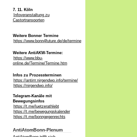
7. 11. Köln
Infoveranstaltung zu
Castortransporten
Weitere Bonner Termine
https://www.bonn4future.de/de/termine
Weitere AntiAKW-Termine:
https://www.bbu-
online.de/Termine/Termine.htm
Infos zu Prozessterminen
https://antirrr.nirgendwo.info/termine/
https://nirgendwo.info/
Telegram-Kanäle mit
Bewegungsinfos
https://t.me/luetzerathlebt
https://t.me/bewegungskalender
https://t.me/bonngegenrechts
AntiAtomBonn-Plenum
AntiAtomBonn trifft sich