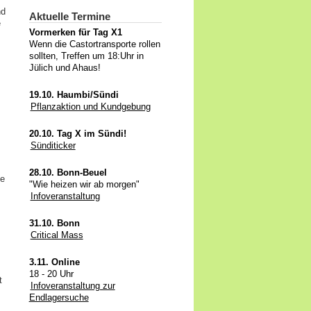
nd
Aktuelle Termine
e
Vormerken für Tag X1
Wenn die Castortransporte rollen
sollten, Treffen um 18:Uhr in
Jülich und Ahaus!
19.10. Haumbi/Sündi
Pflanzaktion und Kundgebung
20.10. Tag X im Sündi!
Sünditicker
28.10. Bonn-Beuel
ße
"Wie heizen wir ab morgen"
Infoveranstaltung
31.10. Bonn
Critical Mass
3.11. Online
18 - 20 Uhr
t
Infoveranstaltung zur
Endlagersuche