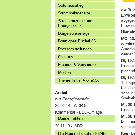
Sofortausstieg
die Bür
Strompreisdebatte
Erweite
abgegeb
Stromkonzerne und
Energiepolitik
Einwend
Hier si
Bürgersolaranlage
MO, 18
Bonn goes Büchel 65
wichtig
Pressemitteilungen
Anmelde
werden/
über uns
DI, 19
Freunde & Verwandte.
Lingen)
präsenti
Medien
DI, 19
Themenlinks: Atom&Co
1, Ling
teilneh
Artikel
schaue
Speisek
zur Energiewende
MI, 20
26.02.14 - WDR 5
Lindens
Kommentar - EEG-Umlage
MI, 20
Dünne Fakten
kommen 
30.11.13 - WDR
vorzeig
Kein D
Die Neuen deckeln, die Alten