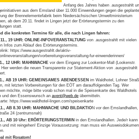
Anfang des Jahres haben .ausgestrahlt u
gerinitiativen aus dem Emsland über 11.000 Einwendungen gegen die geplant
rung der Brennelementefabrik beim Niedersächsischen Umweltministerium
en, ab dem 20.11. findet in Lingen jetzt der Erörterungstermin zu den
ungen statt.
nd die konkreten Termine für alle, die nach Lingen fahren:
.11., 19 UHR: ONLINE-INFOVERANSTALTUNG
von .ausgestrahlt mit vielen
en Infos zum Ablauf des Erörterungstermins.
link: https://www.ausgestrahlt.de/aktiv-
onlineveranstaltungen/vorbereitungsveranstaltung-fur-einwenderinnen/
.11., 12 UHR: MAHNWACHE
vor dem Eingang zur Lookentor-Mall (Lookenstr.
. Hier werden die neuen Transparente zur Statement-Aktion von .ausgestrahlt
ert.
.11., AB 19 UHR: GEMEINSAMES ABENDESSEN
im Waldhotel, Lohner Stra
en, mit letzten Vorbereitungen für den EÖT am darauffolgenden Tag. Wer
men möchte, möge bitte vorab schon mal in die Speisenkarte des Waldhotels
n und den Essenswunsch an
avent@web.de
übermitteln.
arte: https://www.waldhotel-lingen.com/speisenkarte
.11., AB 8.30 UHR: MAHNWACHE UND BILDAKTIO
N vor den Emslandhallen,
traße 24 (zentrumsnah)
.11., AB 10 Uhr: ERÖRTERUNGSTERMIN
in den Emslandhallen. Jede/r kann
und mit reingehen! Einzige Voraussetzung: man muss ein Ausweisdokumen
en.
eal mit Rosatom!