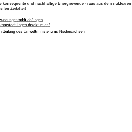
ne konsequente und nachhaltige Energiewende - raus aus dem nuklearen
silen Zeitalter!
www.ausgestrahlt.de/lingen
atomstadt-lingen.de/aktuelles/
itteilung des Umweltministeriums Niedersachsen