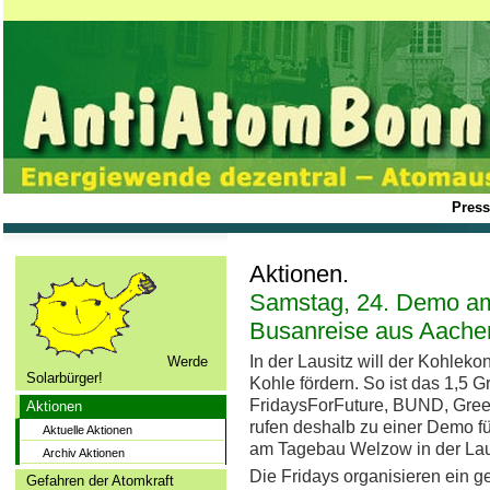
Press
Aktionen.
Samstag, 24. Demo a
Busanreise aus Aache
In der Lausitz will der Kohlek
Werde
Solarbürger!
Kohle fördern. So ist das 1,5 Gr
FridaysForFuture, BUND, Gree
Aktionen
rufen deshalb zu einer Demo f
Aktuelle Aktionen
am Tagebau Welzow in der Laus
Archiv Aktionen
Die Fridays organisieren ein
Gefahren der Atomkraft