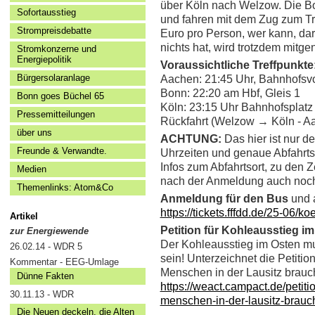
über Köln nach Welzow. Die Bo
Sofortausstieg
und fahren mit dem Zug zum Tre
Strompreisdebatte
Euro pro Person, wer kann, da
nichts hat, wird trotzdem mit
Stromkonzerne und
Energiepolitik
Voraussichtliche Treffpunkte
Bürgersolaranlage
Aachen: 21:45 Uhr, Bahnhofsvo
Bonn: 22:20 am Hbf, Gleis 1
Bonn goes Büchel 65
Köln: 23:15 Uhr Bahnhofsplat
Pressemitteilungen
Rückfahrt (Welzow → Köln - Aa
über uns
ACHTUNG:
Das hier ist nur d
Freunde & Verwandte.
Uhrzeiten und genaue Abfahrts
Infos zum Abfahrtsort, zu den
Medien
nach der Anmeldung auch noch
Themenlinks: Atom&Co
Anmeldung für den Bus
und a
https://tickets.fffdd.de/25-06/k
Artikel
Petition für Kohleausstieg i
zur Energiewende
Der Kohleausstieg im Osten mu
26.02.14 - WDR 5
sein! Unterzeichnet die Petitio
Kommentar - EEG-Umlage
Menschen in der Lausitz brauc
Dünne Fakten
https://weact.campact.de/petiti
30.11.13 - WDR
menschen-in-der-lausitz-brauc
Die Neuen deckeln, die Alten